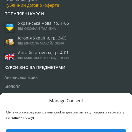
Публічний договір (оферта)
ПОПУЛЯРНІ КУРСИ
Українська мова, гр. 1-05
ВІД ОКСАНА ВІТАЛІЇВНА
Історія України, гр. 3-05
ВІД МИКОЛА МИХАЙЛОВИЧ
Англійська мова, гр. 4-01
ВІД МАКСИМ ОЛЕКСАНДРОВИЧ
КУРСИ ЗНО ЗА ПРЕДМЕТАМИ
Англійська мова
Біологія
Географія
Manage Consent
Історія України
Ми використовуємо файли cookie для оптимізації нашого веб-сайту
Математика
та наших послуг
Українська мова
Фізика