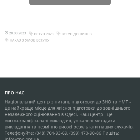
20.03.2023
ВСТУП 2023
ВСТУП ДО ВИШІВ
НАКАЗ З УМОВ ВСТУПУ
ПРО НАС
Національний центр з питань підготовки до ЗНО та НМТ -
це найкраще місце для якісної підготовки до зовнішнього
незалежного оцінювання в Одесі. Наш центр - це
висококваліфіковані викладачі, унікальні методики
викладання та незмінно високі результати наших слухачів.
Телефонуйте: (048) 704-93-69, (099) 470-90-86 Пишіть:
info@zno.org.ua