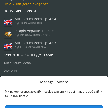
Публічний договір (оферта)
ПОПУЛЯРНІ КУРСИ
Англійська мова, гр. 4-04
ВІД НАІРА АШОТІВНА
Історія України, гр. 3-03
ВІД МИКОЛА МИХАЙЛОВИЧ
Англійська мова, гр. 4-03
ВІД АННА МИХАЙЛІВНА
КУРСИ ЗНО ЗА ПРЕДМЕТАМИ
Англійська мова
Біологія
Географія
Manage Consent
Історія України
Ми використовуємо файли cookie для оптимізації нашого веб-сайту
Математика
та наших послуг
Українська мова
Фізика