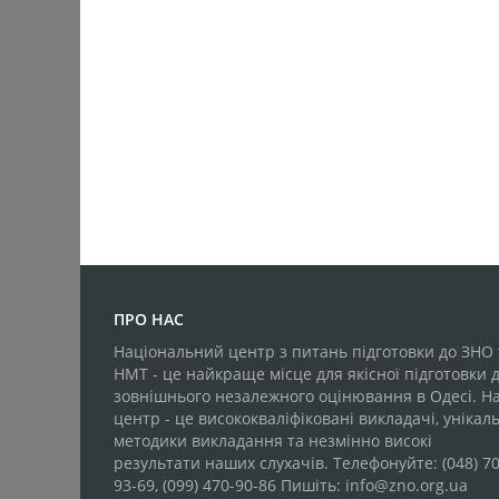
ПРО НАС
Національний центр з питань підготовки до ЗНО 
НМТ - це найкраще місце для якісної підготовки 
зовнішнього незалежного оцінювання в Одесі. Н
центр - це висококваліфіковані викладачі, унікаль
методики викладання та незмінно високі
результати наших слухачів. Телефонуйте: (048) 70
93-69, (099) 470-90-86 Пишіть: info@zno.org.ua