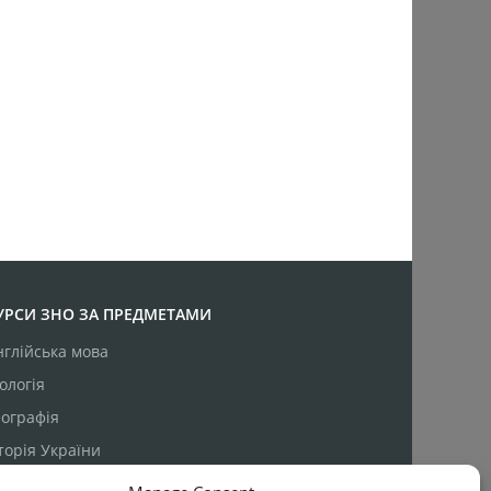
УРСИ ЗНО ЗА ПРЕДМЕТАМИ
нглійська мова
ологія
еографія
сторія України
атематика