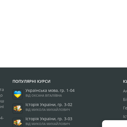
ПОПУЛЯРНІ КУРСИ
К
та
Українська мова, гр. 1-04
А
до
ВІД ОКСАНА ВІТАЛІЇВНА
Бі
аш
Історія України, гр. 3-02
ні
Г
ВІД МИКОЛА МИХАЙЛОВИЧ
І
4-
Історія України, гр. 3-03
ВІД МИКОЛА МИХАЙЛОВИЧ
М