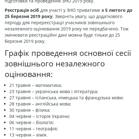
підготовки та проведення ЗНО 2019 року.
Реєстрація осіб
для участі у ЗНО триватиме
з 5 лютого до
25 березня 2019 року
. Зверніть увагу, що додаткового
періоду для перереєстрації учасників зовнішнього
незалежного оцінювання 2019 року не передбачено. Тож
змінювати реєстраційні дані можна буде тільки до 25
березня 2019 року.
Графік проведення основної сесії
зовнішнього незалежного
оцінювання:
21 травня – математика;
23 травня – українська мова і література;
27 травня – іспанська, німецька та французька мови;
28 травня – англійська мова;
30 травня – фізика;
04 червня – історія України;
06 червня – біологія;
11 червня – географія;
13 червня – хімія.