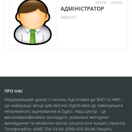
КУРСИ
|
POSTS
АДМІНІСТРАТОР
WEBSITE :
ПРО НАС
Національний центр з питань підготовки до ЗНО та НМТ -
це найкраще місце для якісної підготовки до зовнішнього
незалежного оцінювання в Одесі. Наш центр - це
висококваліфіковані викладачі, унікальні методики
викладання та незмінно високі результати наших слухачів.
Телефонуйте: (048) 704-93-69, (099) 470-90-86 Пишіть: