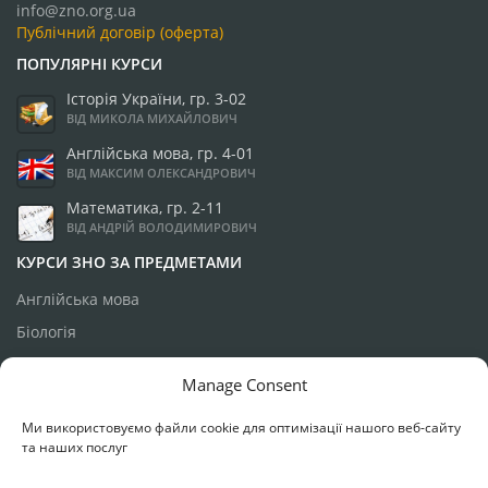
info@zno.org.ua
Публічний договір (оферта)
ПОПУЛЯРНІ КУРСИ
Історія України, гр. 3-02
ВІД МИКОЛА МИХАЙЛОВИЧ
Англійська мова, гр. 4-01
ВІД МАКСИМ ОЛЕКСАНДРОВИЧ
Математика, гр. 2-11
ВІД АНДРІЙ ВОЛОДИМИРОВИЧ
КУРСИ ЗНО ЗА ПРЕДМЕТАМИ
Англійська мова
Біологія
Географія
Manage Consent
Історія України
Ми використовуємо файли cookie для оптимізації нашого веб-сайту
Математика
та наших послуг
Українська мова