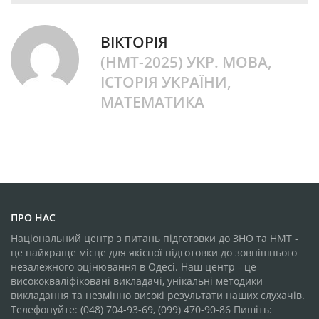
ВІКТОРІЯ
(НМТ-2025) УКР. МОВА,
ІСТОРІЯ УКРАЇНИ,
МАТЕМАТИКА
ПРО НАС
Національний центр з питань підготовки до ЗНО та НМТ -
це найкраще місце для якісної підготовки до зовнішнього
незалежного оцінювання в Одесі. Наш центр - це
висококваліфіковані викладачі, унікальні методики
викладання та незмінно високі результати наших слухачів.
Телефонуйте: (048) 704-93-69, (099) 470-90-86 Пишіть: