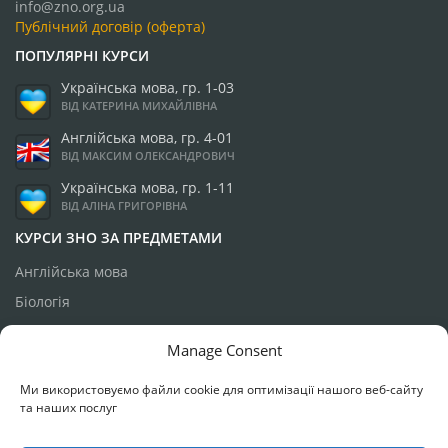
info@zno.org.ua
Публічний договір (оферта)
ПОПУЛЯРНІ КУРСИ
Українська мова, гр. 1-03
ВІД КАТЕРИНА МИХАЙЛІВНА
Англійська мова, гр. 4-01
ВІД МАКСИМ ОЛЕКСАНДРОВИЧ
Українська мова, гр. 1-11
ВІД АЛІНА ГРИГОРІВНА
КУРСИ ЗНО ЗА ПРЕДМЕТАМИ
Англійська мова
Біологія
Географія
Manage Consent
Історія України
Ми використовуємо файли cookie для оптимізації нашого веб-сайту
Математика
та наших послуг
Українська мова