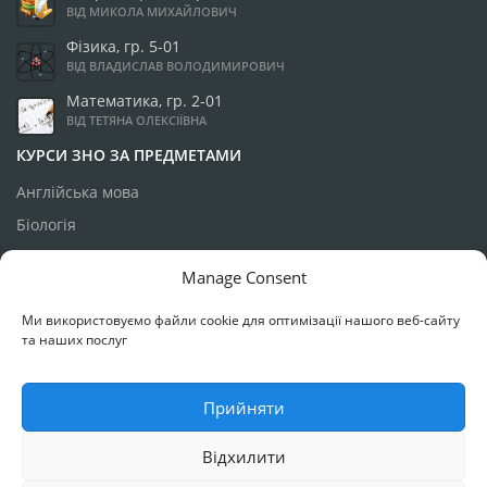
ВІД МИКОЛА МИХАЙЛОВИЧ
Фізика, гр. 5-01
ВІД ВЛАДИСЛАВ ВОЛОДИМИРОВИЧ
Математика, гр. 2-01
ВІД ТЕТЯНА ОЛЕКСІЇВНА
КУРСИ ЗНО ЗА ПРЕДМЕТАМИ
Англійська мова
Біологія
Географія
Manage Consent
Історія України
Ми використовуємо файли cookie для оптимізації нашого веб-сайту
Математика
та наших послуг
Українська мова
Фізика
Прийняти
Відхилити
РОЗРОБКА ТА ПІДТРИМКА:
МИХАЙЛО КАЗИМИРСЬКИЙ
, 2018-2022