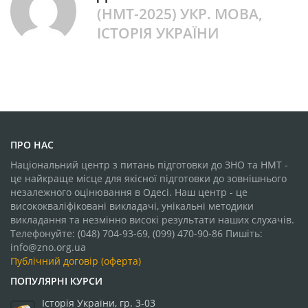
(НМТ-2025) УКР. МОВА,
ІСТОРІЯ УКРАЇНИ
ПРО НАС
Національний центр з питань підготовки до ЗНО та НМТ -
це найкраще місце для якісної підготовки до зовнішнього
незалежного оцінювання в Одесі. Наш центр - це
висококваліфіковані викладачі, унікальні методики
викладання та незмінно високі результати наших слухачів.
Телефонуйте: (048) 704-93-69, (099) 470-90-86 Пишіть:
info@zno.org.ua
Публічний договір (оферта)
ПОПУЛЯРНІ КУРСИ
Історія України, гр. 3-03