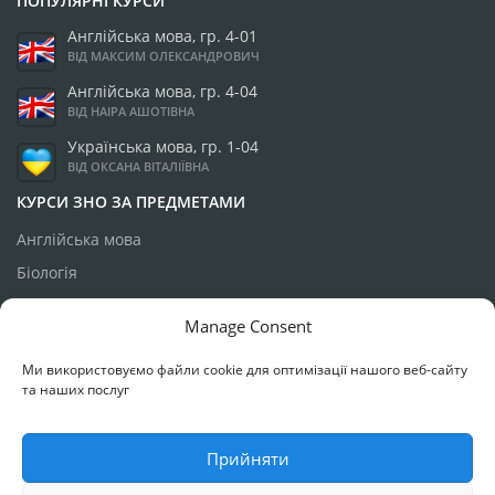
ПОПУЛЯРНІ КУРСИ
Англійська мова, гр. 4-01
ВІД МАКСИМ ОЛЕКСАНДРОВИЧ
Англійська мова, гр. 4-04
ВІД НАІРА АШОТІВНА
Українська мова, гр. 1-04
ВІД ОКСАНА ВІТАЛІЇВНА
КУРСИ ЗНО ЗА ПРЕДМЕТАМИ
Англійська мова
Біологія
Географія
Manage Consent
Історія України
Ми використовуємо файли cookie для оптимізації нашого веб-сайту
Математика
та наших послуг
Українська мова
Фізика
Прийняти