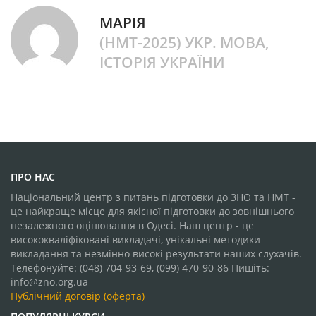
МАРІЯ
(НМТ-2025) УКР. МОВА,
ІСТОРІЯ УКРАЇНИ
ПРО НАС
Національний центр з питань підготовки до ЗНО та НМТ -
це найкраще місце для якісної підготовки до зовнішнього
незалежного оцінювання в Одесі. Наш центр - це
висококваліфіковані викладачі, унікальні методики
викладання та незмінно високі результати наших слухачів.
Телефонуйте: (048) 704-93-69, (099) 470-90-86 Пишіть:
info@zno.org.ua
Публічний договір (оферта)