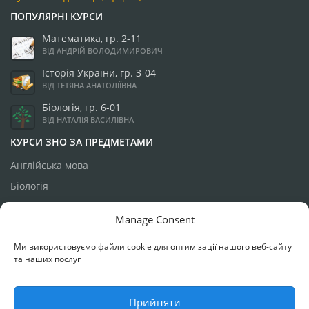
ПОПУЛЯРНІ КУРСИ
Математика, гр. 2-11
ВІД АНДРІЙ ВОЛОДИМИРОВИЧ
Історія України, гр. 3-04
ВІД ТЕТЯНА АНАТОЛІЇВНА
Біологія, гр. 6-01
ВІД НАТАЛІЯ ВАСИЛІВНА
КУРСИ ЗНО ЗА ПРЕДМЕТАМИ
Англійська мова
Біологія
Географія
Manage Consent
Історія України
Ми використовуємо файли cookie для оптимізації нашого веб-сайту
Математика
та наших послуг
Українська мова
Фізика
Прийняти