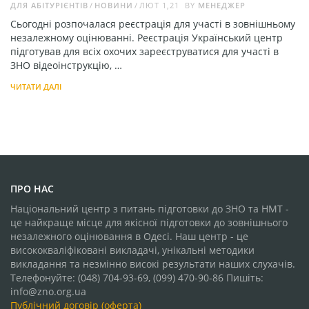
ДЛЯ АБІТУРІЄНТІВ
НОВИНИ
ЛЮТ 1,21
BY
МЕНЕДЖЕР
Сьогодні розпочалася реєстрація для участі в зовнішньому
незалежному оцінюванні. Реєстрація Український центр
підготував для всіх охочих зареєструватися для участі в
ЗНО відеоінструкцію, …
ЧИТАТИ ДАЛІ
ПРО НАС
Національний центр з питань підготовки до ЗНО та НМТ -
це найкраще місце для якісної підготовки до зовнішнього
незалежного оцінювання в Одесі. Наш центр - це
висококваліфіковані викладачі, унікальні методики
викладання та незмінно високі результати наших слухачів.
Телефонуйте: (048) 704-93-69, (099) 470-90-86 Пишіть:
info@zno.org.ua
Публічний договір (оферта)