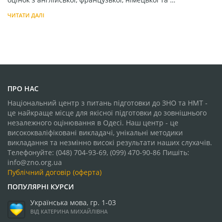
ЧИТАТИ ДАЛІ
ПРО НАС
Національний центр з питань підготовки до ЗНО та НМТ -
це найкраще місце для якісної підготовки до зовнішнього
незалежного оцінювання в Одесі. Наш центр - це
висококваліфіковані викладачі, унікальні методики
викладання та незмінно високі результати наших слухачів.
Телефонуйте: (048) 704-93-69, (099) 470-90-86 Пишіть:
info@zno.org.ua
Публічний договір (оферта)
ПОПУЛЯРНІ КУРСИ
Українська мова, гр. 1-03
ВІД КАТЕРИНА МИХАЙЛІВНА