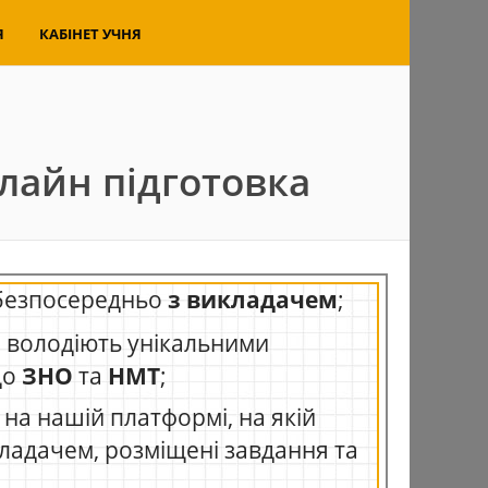
Я
КАБІНЕТ УЧНЯ
нлайн підготовка
безпосередньо
з викладачем
;
кі володіють унікальними
до
ЗНО
та
НМТ
;
на нашій платформі, на якій
кладачем, розміщені завдання та