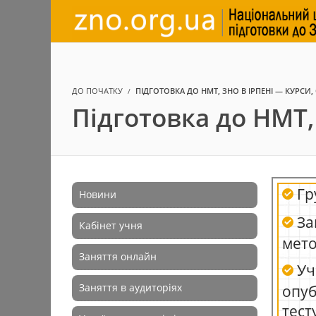
ДО ПОЧАТКУ
ПІДГОТОВКА ДО НМТ, ЗНО В ІРПЕНІ — КУРСИ
Підготовка до НМТ,
Гр
Новини
За
Кабінет учня
мет
Заняття онлайн
Уч
Заняття в аудиторіях
опуб
тест