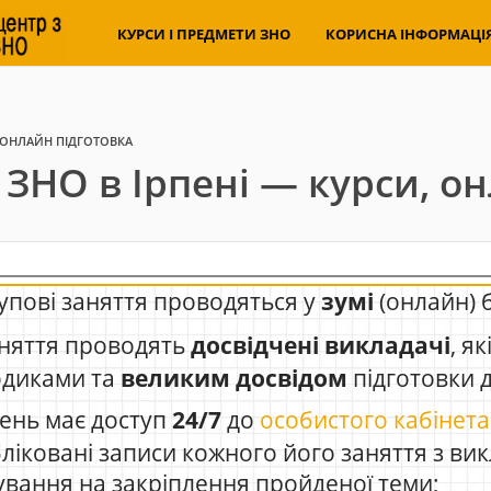
КУРСИ І ПРЕДМЕТИ ЗНО
КОРИСНА ІНФОРМАЦІ
, ОНЛАЙН ПІДГОТОВКА
 ЗНО в Ірпені — курси, о
упові заняття проводяться у
зумі
(онлайн) 
няття проводять
досвідчені викладачі
, я
одиками та
великим досвідом
підготовки 
ень має доступ
24/7
до
особистого кабінета
ліковані записи кожного його заняття з ви
ування на закріплення пройденої теми;