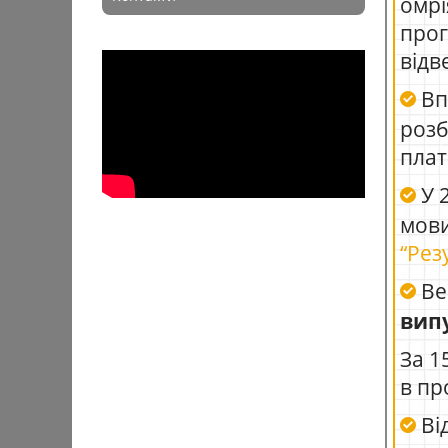
омрі
прог
відв
Вп
роз
плат
У 2
мови
“Рез
Ве
вип
За 1
в пр
Ві