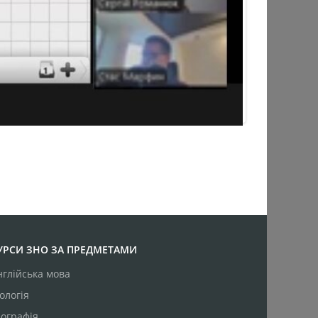
УРСИ ЗНО ЗА ПРЕДМЕТАМИ
нглійська мова
ологія
еографія