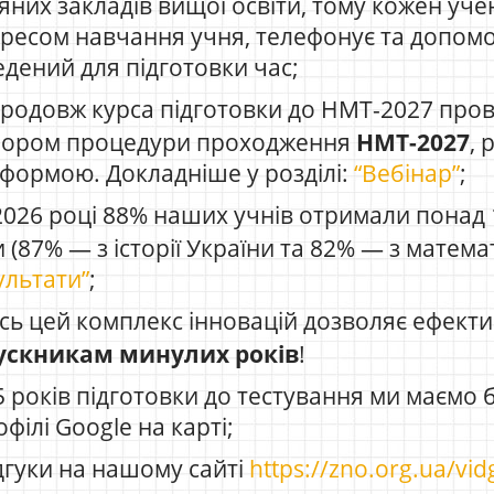
яних закладів вищої освіти, тому кожен учен
ресом навчання учня, телефонує та допомо
едений для підготовки час;
родовж курса підготовки до НМТ-2027 про
бором процедури проходження
НМТ-2027
, 
формою. Докладніше у розділі:
“Вебінар”
;
026 році 88% наших учнів отримали понад 1
 (87% — з історії України та 82% — з матема
ультати”
;
сь цей комплекс інновацій дозволяє ефекти
ускникам минулих років
!
5 років підготовки до тестування ми маємо б
офілі Google на карті;
дгуки на нашому сайті
https://zno.org.ua/vi