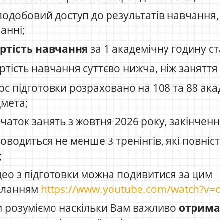
лодобовий доступ до результатів навчання, 
анні;
ртість навчання
за 1 академічну годину с
ртість навчання суттєво нижча, ніж занятт
рс підготовки розраховано на 108 та 88 ака
мета;
аток занять з жовтня 2026 року, закінчення
оводиться не менше 3 тренінгів, які повні
;
део з підготовки можна подивитися за цим
иланням
https://www.youtube.com/watch?v
 розуміємо наскільки Вам важливо
отрима