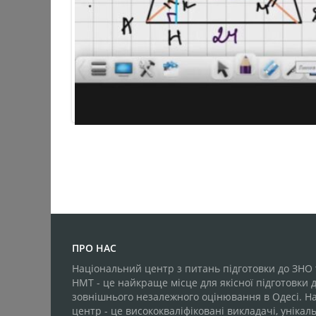
ПРО НАС
Національний центр з питань підготовки до ЗНО 
НМТ - це найкраще місце для якісної підготовки 
зовнішнього незалежного оцінювання в Одесі. Н
центр - це висококваліфіковані викладачі, унікаль