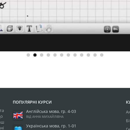
ПОПУЛЯРНІ КУРСИ
К
та
Англійська мова, гр. 4-03
А
до
ВІД АННА МИХАЙЛІВНА
Бі
аш
Українська мова, гр. 1-01
ні
Г