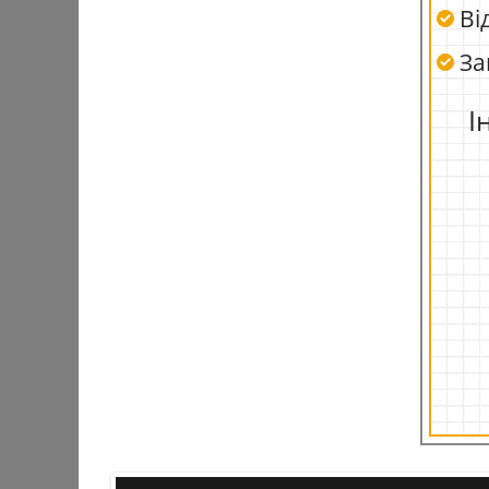
Від
Зап
І