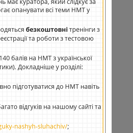
ь має куратора, який слідкує за
гає опанувати всі теми НМТ у
водяться
безкоштовні
тренінги з
реєстрації та роботи з тестовою
40 балів на НМТ з української
тики). Докладніше у розділі:
вно підготуватися до НМТ навіть
агато відгуків на нашому сайті та
dguky-nashyh-sluhachiv/
;