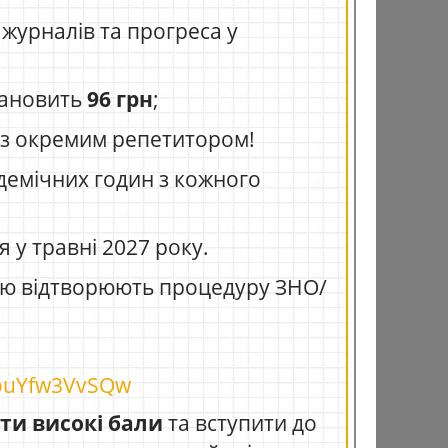
журналів та прогреса у
тановить
96 грн
;
я з окремим репетитором!
демічних годин з кожного
 у травні 2027 року.
стю відтворюють процедуру ЗНО/
=ouYfw3VvSQw
ти високі бали
та вступити до