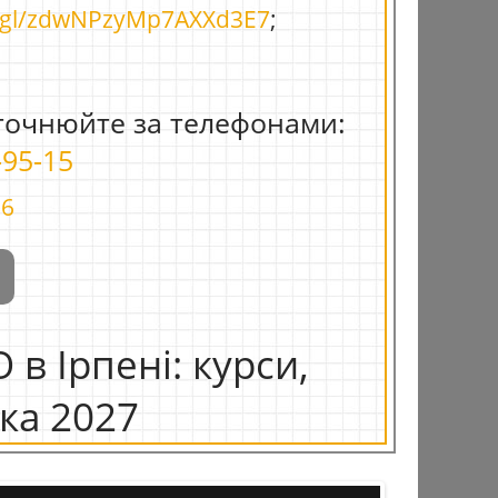
o.gl/zdwNPzyMp7AXXd3E7
;
точнюйте за телефонами:
-95-15
86
 в Ірпені: курси,
ка 2027