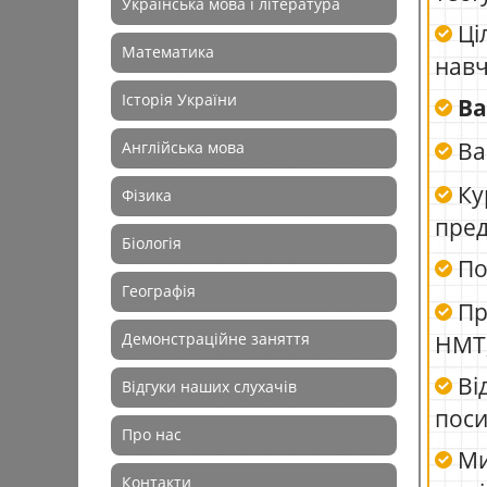
Українська мова і література
Ці
Математика
навч
Історія України
Ва
Ва
Англійська мова
Ку
Фізика
пред
Біологія
Поч
Географія
Пр
Демонстраційне заняття
НМТ
Ві
Відгуки наших слухачів
пос
Про нас
Ми
Контакти