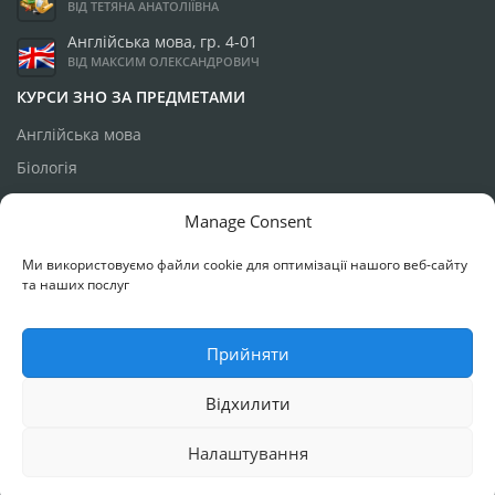
ВІД ТЕТЯНА АНАТОЛІЇВНА
Англійська мова, гр. 4-01
ВІД МАКСИМ ОЛЕКСАНДРОВИЧ
КУРСИ ЗНО ЗА ПРЕДМЕТАМИ
Англійська мова
Біологія
Географія
Manage Consent
Історія України
Ми використовуємо файли cookie для оптимізації нашого веб-сайту
Математика
та наших послуг
Українська мова
Фізика
Прийняти
Відхилити
РОЗРОБКА ТА ПІДТРИМКА:
МИХАЙЛО КАЗИМИРСЬКИЙ
, 2018-2022
Р.
Налаштування
НОВИНИ
КУРСИ ПІДГОТОВКИ
ДЛЯ АБІТУРІЄНТІВ
ДЛЯ БАТЬКІВ
Підписатися на Facebook
КОНТАКТИ