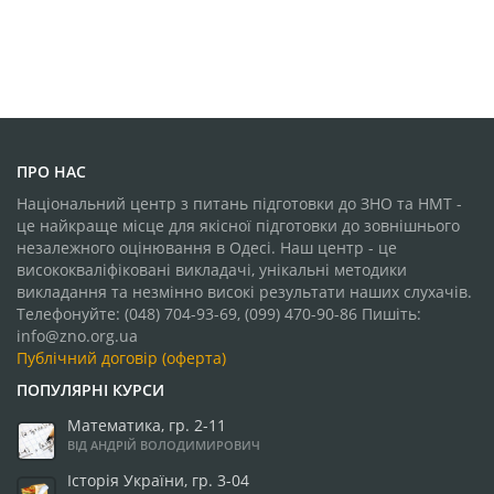
ПРО НАС
Національний центр з питань підготовки до ЗНО та НМТ -
це найкраще місце для якісної підготовки до зовнішнього
незалежного оцінювання в Одесі. Наш центр - це
висококваліфіковані викладачі, унікальні методики
викладання та незмінно високі результати наших слухачів.
Телефонуйте: (048) 704-93-69, (099) 470-90-86 Пишіть:
info@zno.org.ua
Публічний договір (оферта)
ПОПУЛЯРНІ КУРСИ
Математика, гр. 2-11
ВІД АНДРІЙ ВОЛОДИМИРОВИЧ
Історія України, гр. 3-04