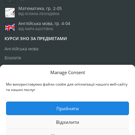
Математика, гр. 2-05
ВІД ЮЛІАНА ЛЕОНІДІВНА
Англійська мова, гр. 4-04
ВІД НАІРА АШОТІВНА
КУРСИ ЗНО ЗА ПРЕДМЕТАМИ
Англійська мова
Біологія
Географія
Manage Consent
Історія України
Ми використовуємо файли cookie для оптимізації нашого веб-сайту
Математика
та наших послуг
Українська мова
Фізика
Прийняти
Відхилити
РОЗРОБКА ТА ПІДТРИМКА:
МИХАЙЛО КАЗИМИРСЬКИЙ
, 2018-2022
Р.