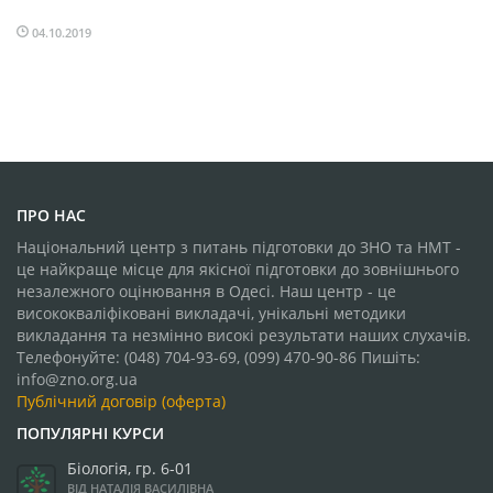
04.10.2019
ПРО НАС
Національний центр з питань підготовки до ЗНО та НМТ -
це найкраще місце для якісної підготовки до зовнішнього
незалежного оцінювання в Одесі. Наш центр - це
висококваліфіковані викладачі, унікальні методики
викладання та незмінно високі результати наших слухачів.
Телефонуйте: (048) 704-93-69, (099) 470-90-86 Пишіть:
info@zno.org.ua
Публічний договір (оферта)
ПОПУЛЯРНІ КУРСИ
Біологія, гр. 6-01
ВІД НАТАЛІЯ ВАСИЛІВНА