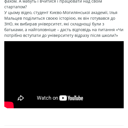
фахом. А мабуть і вчитися і працювати над своїм
стартапом?
У цьому відео, студент Києво-Могилянської академії, Ілья
Мальцев поділиться своєю історією, як він готувався до
ЗНО, як вибирав університет, які складнощі були з
батьками, а найголовніше – дасть відповідь на питання «Чи
потрібно вступати до університету відразу після школи?»