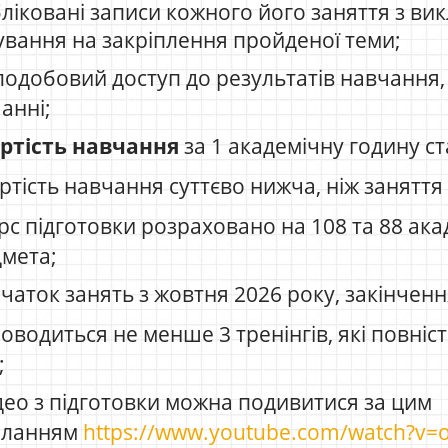
ліковані записи кожного його заняття з ви
ування на закріплення пройденої теми;
лодобовий доступ до результатів навчання, 
анні;
ртість навчання
за 1 академічну годину с
ртість навчання суттєво нижча, ніж занятт
рс підготовки розраховано на 108 та 88 ака
мета;
аток занять з жовтня 2026 року, закінчення
оводиться не менше 3 тренінгів, які повні
;
део з підготовки можна подивитися за цим
иланням
https://www.youtube.com/watch?v