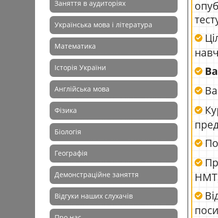
Заняття в аудиторіях
опуб
тест
Українська мова і література
Ці
Математика
навч
Історія України
Ва
Ва
Англійська мова
Ку
Фізика
пред
Біологія
Поч
Географія
Пр
Демонстраційне заняття
НМТ
Ві
Відгуки наших слухачів
пос
Про нас