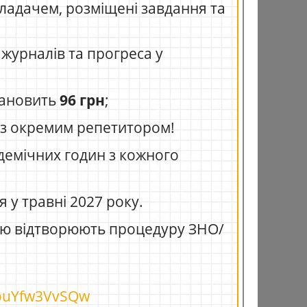
кладачем, розміщені завдання та
журналів та прогреса у
тановить
96 грн
;
я з окремим репетитором!
демічних годин з кожного
 у травні 2027 року.
стю відтворюють процедуру ЗНО/
=ouYfw3VvSQw