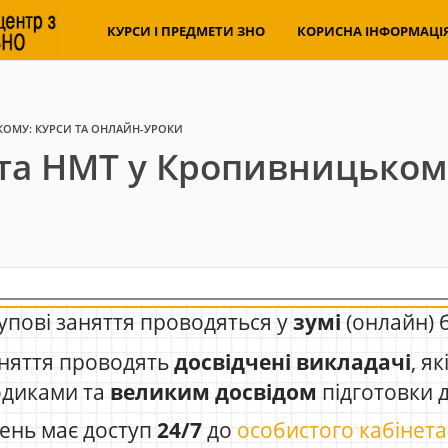
КУРСИ І ПРЕДМЕТИ ЗНО
КОРИСНА ІНФОРМАЦІ
КОМУ: КУРСИ ТА ОНЛАЙН-УРОКИ
та НМТ у Кропивницькому
упові заняття проводяться у
зумі
(онлайн) 
няття проводять
досвідчені викладачі
, я
одиками та
великим досвідом
підготовки 
ень має доступ
24/7
до
особистого кабінета