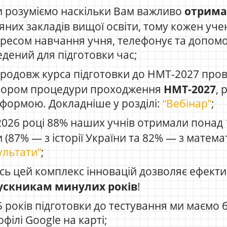
 розуміємо наскільки Вам важливо
отрима
яних закладів вищої освіти, тому кожен учен
ресом навчання учня, телефонує та допомо
едений для підготовки час;
родовж курса підготовки до НМТ-2027 про
бором процедури проходження
НМТ-2027
, 
формою. Докладніше у розділі:
“Вебінар”
;
026 році 88% наших учнів отримали понад 1
 (87% — з історії України та 82% — з матема
ультати”
;
сь цей комплекс інновацій дозволяє ефекти
ускникам минулих років
!
5 років підготовки до тестування ми маємо б
офілі Google на карті;