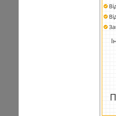
Ві
Від
Зап
І
П