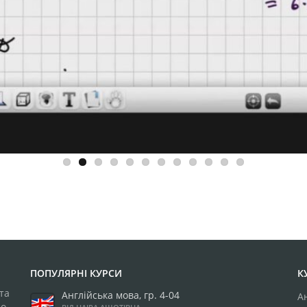
ПОПУЛЯРНІ КУРСИ
К
та
Англійська мова, гр. 4-04
А
до