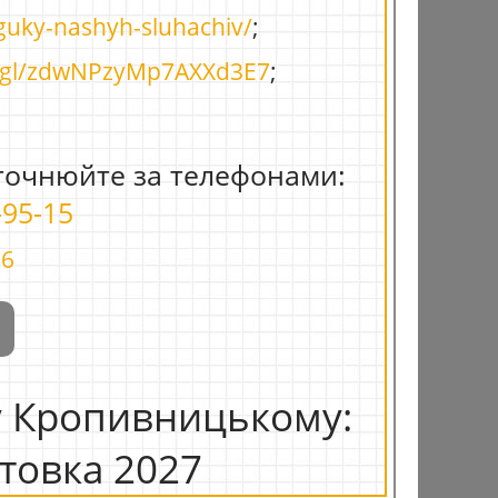
dguky-nashyh-sluhachiv/
;
o.gl/zdwNPzyMp7AXXd3E7
;
точнюйте за телефонами:
-95-15
86
у Кропивницькому:
отовка 2027