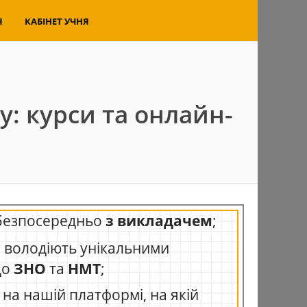
Я
КАБІНЕТ УЧНЯ
: курси та онлайн-
безпосередньо
з викладачем
;
кі володіють унікальними
до
ЗНО
та
НМТ
;
на нашій платформі, на якій