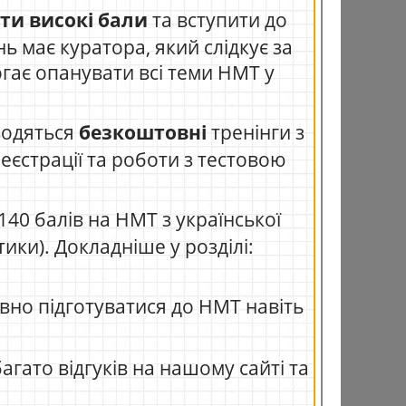
ти високі бали
та вступити до
ь має куратора, який слідкує за
гає опанувати всі теми НМТ у
водяться
безкоштовні
тренінги з
реєстрації та роботи з тестовою
40 балів на НМТ з української
тики). Докладніше у розділі:
вно підготуватися до НМТ навіть
агато відгуків на нашому сайті та