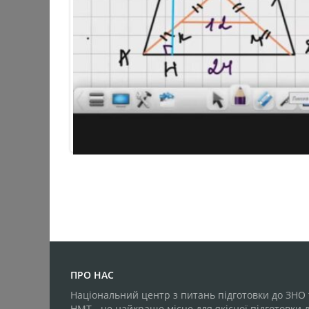
ПРО НАС
Національний центр з питань підготовки до ЗНО 
НМТ - це найкраще місце для якісної підготовки 