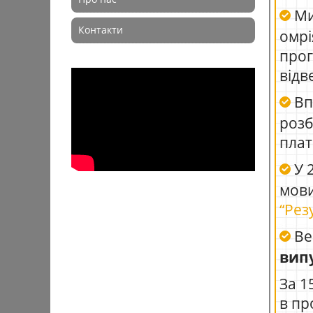
Ми
Контакти
омрі
прог
відв
Вп
роз
плат
У 2
мови
“Рез
Ве
вип
За 1
в пр