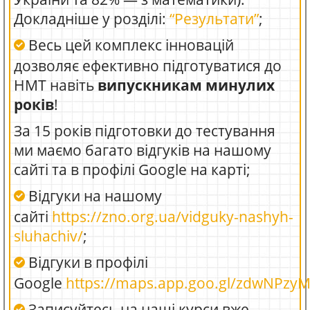
Докладніше у розділі:
“Результати”
;
Весь цей комплекс інновацій
дозволяє ефективно підготуватися до
НМТ навіть
випускникам минулих
років
!
За 15 років підготовки до тестування
ми маємо багато відгуків на нашому
сайті та в профілі Google на карті;
Відгуки на нашому
сайті
https://zno.org.ua/vidguky-nashyh-
sluhachiv/
;
Відгуки в профілі
Google
https://maps.app.goo.gl/zdwNPzy
Записуйтесь на наші курси вже