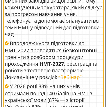
омріяних закладів вищої освіти, тому
кожен учень має куратора, який слідкує
за прогресом навчання учня,
телефонує та допомогає опанувати всі
теми НМТ у відведений для підготовки
час;
Впродовж курса підготовки до
НМТ-2027 проводяться
безкоштовні
тренінги з розбором процедури
проходження
НМТ-2027
, реєстрації та
роботи з тестовою платформою.
Докладніше у розділі:
“Вебінар”
;
У 2026 році 88% наших учнів
отримали понад 140 балів на НМТ з
української мови (87% — з історії
України та 82% — з математики).