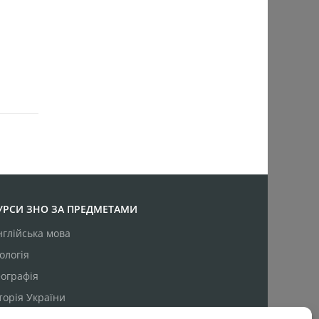
УРСИ ЗНО ЗА ПРЕДМЕТАМИ
нглійська мова
ологія
еографія
сторія України
атематика