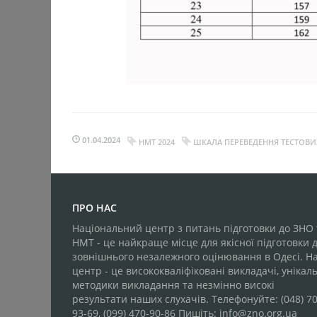
01.04.2024
НМТ 2024
ШКАЛА ПЕРЕВЕДЕННЯ ТЕСТОВИ
ПРО НАС
Національний центр з питань підготовки до ЗНО 
НМТ - це найкраще місце для якісної підготовки 
зовнішнього незалежного оцінювання в Одесі. Н
центр - це висококваліфіковані викладачі, унікаль
методики викладання та незмінно високі
результати наших слухачів. Телефонуйте: (048) 70
93-69, (099) 470-90-86 Пишіть: info@zno.org.ua