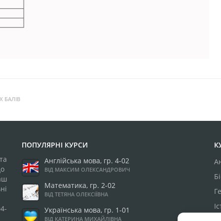
Х БАЛІВ
ПОПУЛЯРНІ КУРСИ
К
та
Англійська мова, гр. 4-02
А
до
ВІД МАКСИМ ОЛЕКСАНДРОВИЧ
Бі
аш
Математика, гр. 2-02
ні
Г
ВІД ТЕТЯНА ОЛЕКСІЇВНА
І
4-
Українська мова, гр. 1-01
ВІД КАТЕРИНА МИХАЙЛІВНА
М