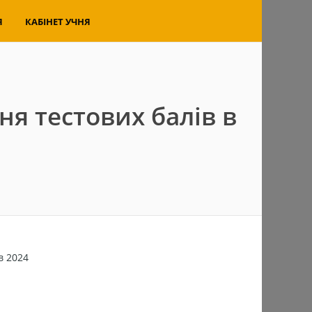
Я
КАБІНЕТ УЧНЯ
я тестових балів в
я
в 2024