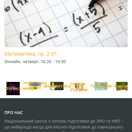
Математика, гр. 2-01
Онлайн, четверг, 16:20 - 19:30
Українська
Історія
Математика
Географія
Біологія
мова
Фізика
України
ПРО НАС
Національний центр з питань підготовки до ЗНО та НМТ -
це найкраще місце для якісної підготовки до зовнішнього